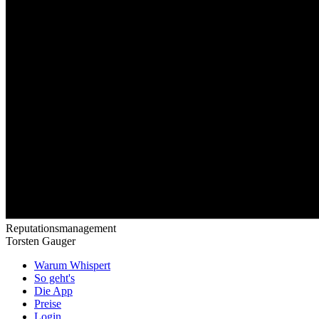
Reputationsmanagement
Torsten Gauger
Warum Whispert
So geht's
Die App
Preise
Login