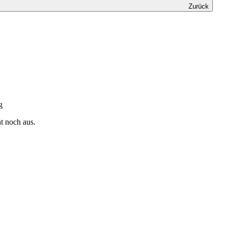
Zurück
g
t noch aus.