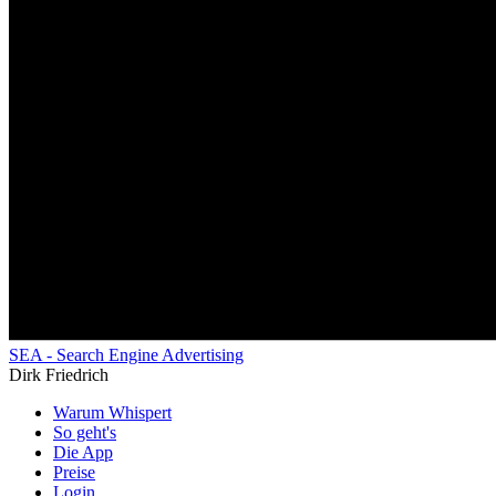
SEA - Search Engine Advertising
Dirk Friedrich
Warum Whispert
So geht's
Die App
Preise
Login