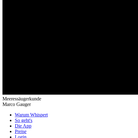
Meeressäugerkunde
Marco Gauger
Warum Whispert
So geht's
Die App
Preise
Login