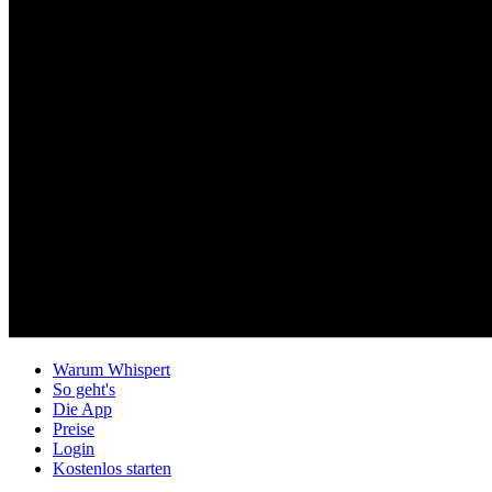
Warum Whispert
So geht's
Die App
Preise
Login
Kostenlos starten