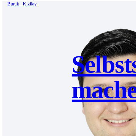
Burak
Kizilay
Selbs
mache 