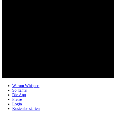
Warum Whispert
So geht's
Die App
Preise
Login
Kostenlos starten