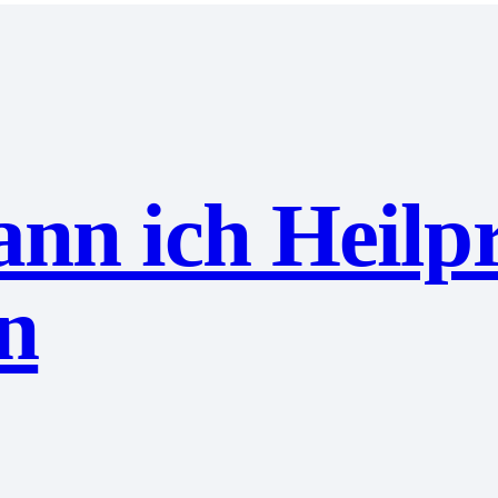
nn ich Heilp
n