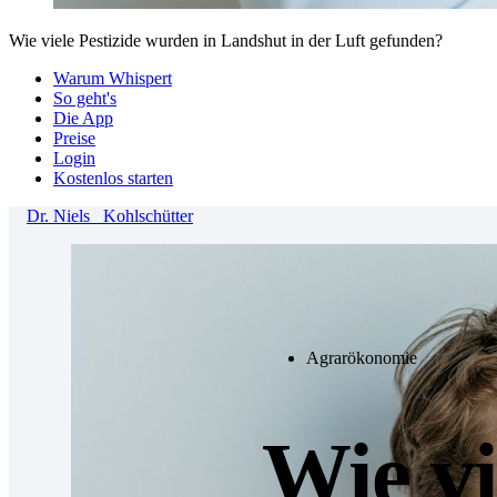
Wie viele Pestizide wurden in Landshut in der Luft gefunden?
Warum Whispert
So geht's
Die App
Preise
Login
Kostenlos starten
Dr.
Niels
Kohlschütter
Agrarökonomie
Wie vi